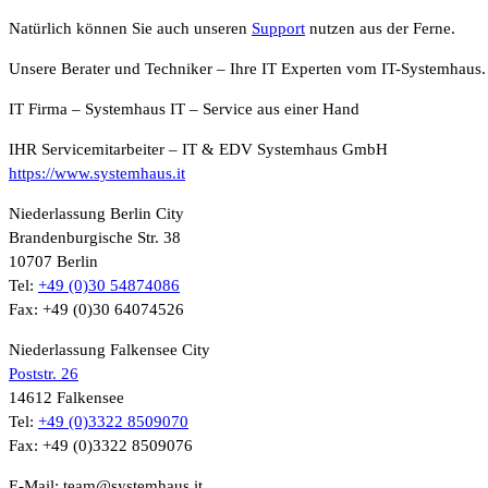
Natürlich können Sie auch unseren
Support
nutzen aus der Ferne.
Unsere Berater und Techniker – Ihre IT Experten vom IT-Systemhaus.
IT Firma – Systemhaus IT – Service aus einer Hand
IHR Servicemitarbeiter – IT & EDV Systemhaus GmbH
https://www.systemhaus.it
Niederlassung Berlin City
Brandenburgische Str. 38
10707 Berlin
Tel:
+49 (0)30 54874086
Fax: +49 (0)30 64074526
Niederlassung Falkensee City
Poststr. 26
14612 Falkensee
Tel:
+49 (0)3322 8509070
Fax: +49 (0)3322 8509076
E-Mail: team@systemhaus.it