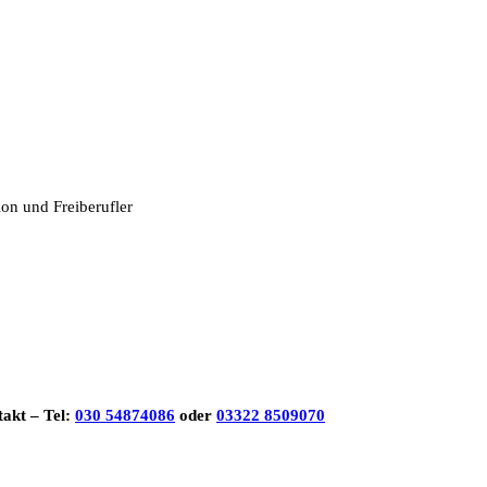
ion und Freiberufler
akt – Tel:
030 54874086
oder
03322 8509070