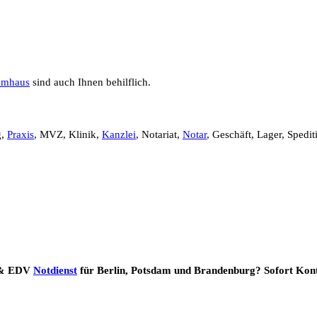
emhaus
sind auch Ihnen behilflich.
g,
Praxis
, MVZ, Klinik,
Kanzlei
, Notariat,
Notar
, Geschäft, Lager, Spedit
T & EDV
Notdienst
für Berlin, Potsdam und Brandenburg? Sofort Kont