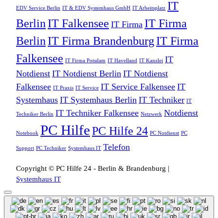
IT
EDV Service Berlin
IT & EDV Systemhaus GmbH
IT Arbeitsplatz
Berlin
IT Falkensee
IT Firma
IT Firma
Berlin
IT Firma Brandenburg
IT Firma
Falkensee
IT
IT Firma Potsdam
IT Havelland
IT Kanzlei
Notdienst
IT Notdienst Berlin
IT Notdienst
Falkensee
IT Service Falkensee
IT
IT Praxis
IT Service
Systemhaus
IT Systemhaus Berlin
IT Techniker
IT
IT Techniker Falkensee
Notdienst
Techniker Berlin
Netzwerk
PC Hilfe
PC Hilfe 24
Notebook
PC Notdienst
PC
Telefon
Support
PC Techniker
Systemhaus IT
Copyright © PC Hilfe 24 - Berlin & Brandenburg |
Systemhaus IT