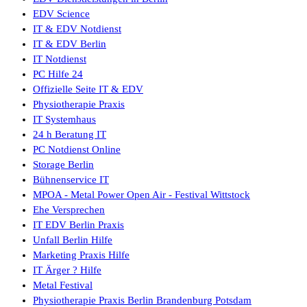
EDV Science
IT & EDV Notdienst
IT & EDV Berlin
IT Notdienst
PC Hilfe 24
Offizielle Seite IT & EDV
Physiotherapie Praxis
IT Systemhaus
24 h Beratung IT
PC Notdienst Online
Storage Berlin
Bühnenservice IT
MPOA - Metal Power Open Air - Festival Wittstock
Ehe Versprechen
IT EDV Berlin Praxis
Unfall Berlin Hilfe
Marketing Praxis Hilfe
IT Ärger ? Hilfe
Metal Festival
Physiotherapie Praxis Berlin Brandenburg Potsdam