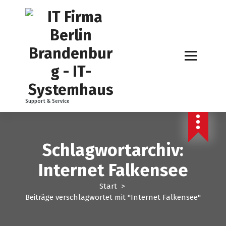
Z
u
m
I
n
h
a
l
t
Support & Service
s
p
r
i
Schlagwortarchiv:
n
g
Internet Falkensee
e
n
Start
>
Beiträge verschlagwortet mit "Internet Falkensee"