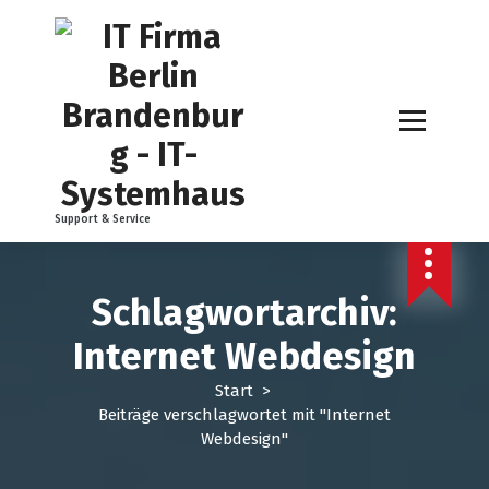
Z
u
m
I
n
h
a
l
t
Support & Service
s
p
r
i
Schlagwortarchiv:
n
Internet Webdesign
g
e
Start
>
n
Beiträge verschlagwortet mit "Internet
Webdesign"