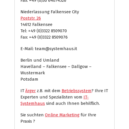
Fax: +49 (0)30 64074526
Niederlassung Falkensee City
Poststr. 26
14612 Falkensee
Tel: +49 (0)3322 8509070
Fax: +49 (0)3322 8509076
E-Mail: team@systemhaus.it
Berlin und Umland
Havelland – Falkensee – Dallgow –
Wustermark
Potsdam
IT
Ärger
z.B. mit dem
Betriebssystem
? Ihre IT
Experten und Spezialisten vom
IT-
Systemhaus
sind auch Ihnen behilflich.
Sie suchten
Online Marketing
für Ihre
Praxis ?