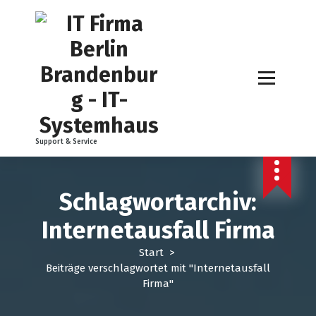
Z
u
m
I
n
h
a
l
t
Support & Service
s
p
r
i
Schlagwortarchiv:
n
Internetausfall Firma
g
e
Start
>
n
Beiträge verschlagwortet mit "Internetausfall
Firma"