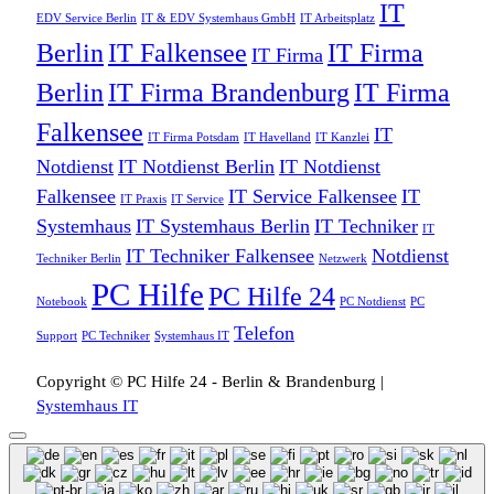
IT
EDV Service Berlin
IT & EDV Systemhaus GmbH
IT Arbeitsplatz
Berlin
IT Falkensee
IT Firma
IT Firma
Berlin
IT Firma Brandenburg
IT Firma
Falkensee
IT
IT Firma Potsdam
IT Havelland
IT Kanzlei
Notdienst
IT Notdienst Berlin
IT Notdienst
Falkensee
IT Service Falkensee
IT
IT Praxis
IT Service
Systemhaus
IT Systemhaus Berlin
IT Techniker
IT
IT Techniker Falkensee
Notdienst
Techniker Berlin
Netzwerk
PC Hilfe
PC Hilfe 24
Notebook
PC Notdienst
PC
Telefon
Support
PC Techniker
Systemhaus IT
Copyright © PC Hilfe 24 - Berlin & Brandenburg |
Systemhaus IT