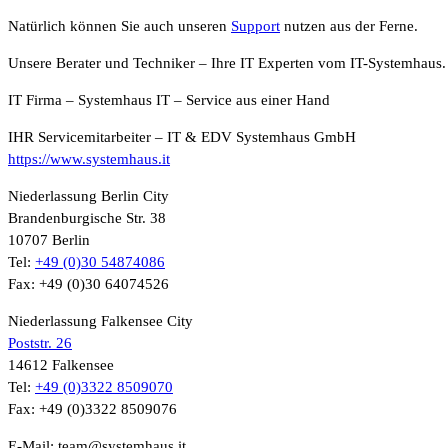
Natürlich können Sie auch unseren
Support
nutzen aus der Ferne.
Unsere Berater und Techniker – Ihre IT Experten vom IT-Systemhaus.
IT Firma – Systemhaus IT – Service aus einer Hand
IHR Servicemitarbeiter – IT & EDV Systemhaus GmbH
https://www.systemhaus.it
Niederlassung Berlin City
Brandenburgische Str. 38
10707 Berlin
Tel:
+49 (0)30 54874086
Fax: +49 (0)30 64074526
Niederlassung Falkensee City
Poststr. 26
14612 Falkensee
Tel:
+49 (0)3322 8509070
Fax: +49 (0)3322 8509076
E-Mail: team@systemhaus.it